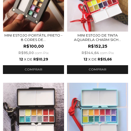
MINI ESTOJO PORTÁTIL PRETO -
MINI ESTOJO DE TINTA
8 CORES DE...
AQUARELA CHARM SICH...
R$100,00
R$152,25
R$95,00
com
Pix
R$144,64
com
Pix
12
X DE
R$10,29
12
X DE
R$15,66