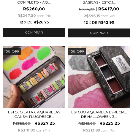
COMPLETO - AQ...
BÁSICAS - ESTOJ...
R$260,00
R$417,00
R$514,22
R$247,00
com
Pix
R$396,15
com
Pix
12
X DE
R$26,75
12
X DE
R$42,90
15
%
OFF
15
%
OFF
ESTOJO LATA 6 AQUARELAS
ESTOJO AQUARELA ESPECIAL
GANSAI FLUORESCE...
DE HALLOWEEN 3...
R$327,25
R$225,25
R$385,00
R$265,00
R$310,89
com
Pix
R$213,99
com
Pix