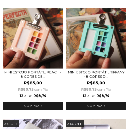
MINI ESTOJO PORTÁTIL PEACH -
MINI ESTOJO PORTÁTIL TIFFANY
8 CORES DE...
- 8 CORES D...
R$85,00
R$85,00
R$80,75
com
Pix
R$80,75
com
Pix
12
X DE
R$8,74
12
X DE
R$8,74
3
%
OFF
31
%
OFF