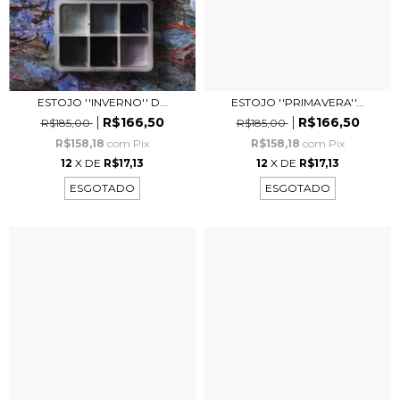
ESTOJO ''INVERNO'' D...
ESTOJO ''PRIMAVERA''...
R$166,50
R$166,50
R$185,00
R$185,00
R$158,18
com
Pix
R$158,18
com
Pix
12
X DE
R$17,13
12
X DE
R$17,13
ESGOTADO
ESGOTADO