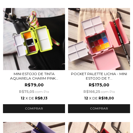
MINI ESTOJO DE TINTA
POCKET PALETTE LICHIA - MINI
AQUARELA CHARM PINK...
ESTOJO DE T...
R$79,00
R$175,00
R$75,05
com
Pix
R$166,25
com
Pix
12
X DE
R$8,13
12
X DE
R$18,00