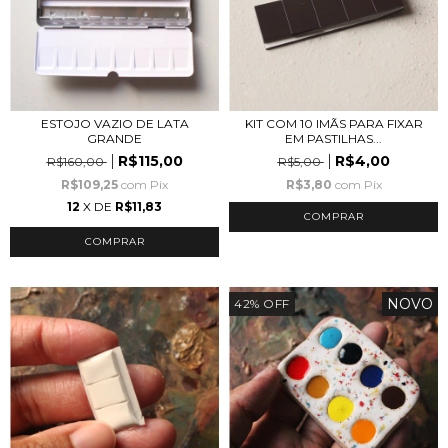
ESTOJO VAZIO DE LATA
KIT COM 10 IMÃS PARA FIXAR
GRANDE
EM PASTILHAS...
R$115,00
R$4,00
R$160,00
R$5,00
R$109,25
com
Pix
R$3,80
com
Pix
12
X DE
R$11,83
NOVO
42
%
OFF