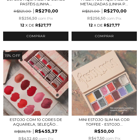
PASTÉIS (LINHA...
METALIZADAS (LINHA P...
R$270,00
R$270,00
R$321,00
R$321,00
R$256,50
com
Pix
R$256,50
com
Pix
12
X DE
R$27,77
12
X DE
R$27,77
15
%
OFF
ESTOJO COM 10 CORES DE
MINI ESTOJO SLIM NA COR
AQUARELA, SELEÇÃO...
TOFFEE - ESTOJO...
R$455,37
R$50,00
R$535,73
R$47,50
com
Pix
R$432,60
com
Pix