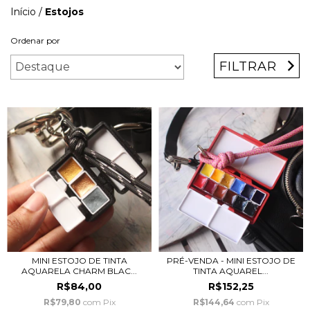
Início
/
Estojos
Ordenar por
FILTRAR
MINI ESTOJO DE TINTA
PRÉ-VENDA - MINI ESTOJO DE
AQUARELA CHARM BLAC...
TINTA AQUAREL...
R$84,00
R$152,25
R$79,80
com
Pix
R$144,64
com
Pix