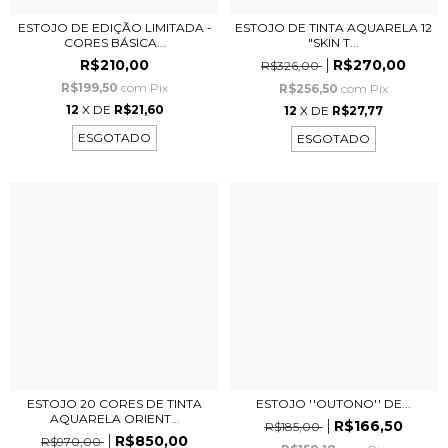
ESTOJO DE EDIÇÃO LIMITADA -
ESTOJO DE TINTA AQUARELA 12
CORES BÁSICA...
"SKIN T...
R$210,00
R$270,00
R$326,00
R$199,50
com
Pix
R$256,50
com
Pix
12
X DE
R$21,60
12
X DE
R$27,77
ESGOTADO
ESGOTADO
ESTOJO 20 CORES DE TINTA
ESTOJO ''OUTONO'' DE...
AQUARELA ORIENT...
R$166,50
R$185,00
R$850,00
R$970,00