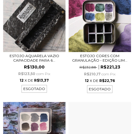
ESTOJO AQUARELA VAZIO
ESTOJO CORES COM
CAPACIDADE PARA 6...
GRANULAÇÃO - EDIÇÃO LIM...
R$130,00
R$221,23
R$232,88
R$123,50
com
Pix
R$210,17
com
Pix
12
X DE
R$13,37
12
X DE
R$22,76
ESGOTADO
ESGOTADO