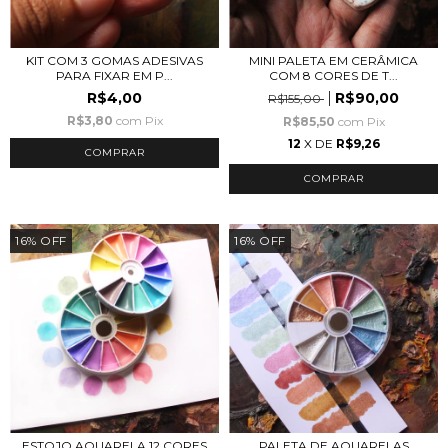
KIT COM 3 GOMAS ADESIVAS
MINI PALETA EM CERÂMICA
PARA FIXAR EM P...
COM 8 CORES DE T...
R$4,00
R$90,00
R$155,00
R$3,80
com
Pix
R$85,50
com
Pix
12
X DE
R$9,26
16
%
OFF
16
%
OFF
ESTOJO AQUARELA 12 CORES
PALETA DE AQUARELAS