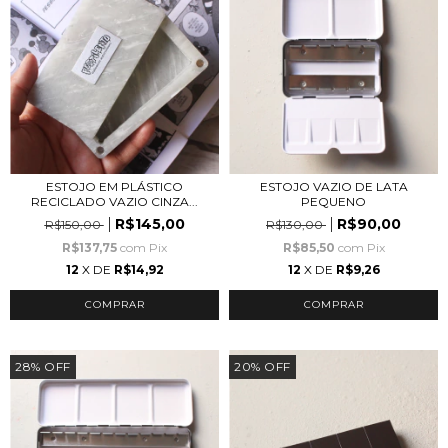
ESTOJO EM PLÁSTICO
ESTOJO VAZIO DE LATA
RECICLADO VAZIO CINZA...
PEQUENO
R$145,00
R$90,00
R$150,00
R$130,00
R$137,75
com
Pix
R$85,50
com
Pix
12
X DE
R$14,92
12
X DE
R$9,26
28
%
OFF
20
%
OFF