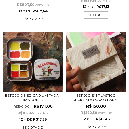
R$158,18
com
Pix
R$807,50
com
Pix
12
X DE
R$17,13
12
X DE
R$87,44
ESGOTADO
ESGOTADO
ESTOJO DE EDIÇÃO LIMITADA -
ESTOJO EM PLÁSTICO
BIANCONERI
RECICLADO VAZIO PARA...
R$171,00
R$150,00
R$190,00
R$142,50
com
Pix
R$162,45
com
Pix
12
X DE
R$15,43
12
X DE
R$17,59
ESGOTADO
ESGOTADO