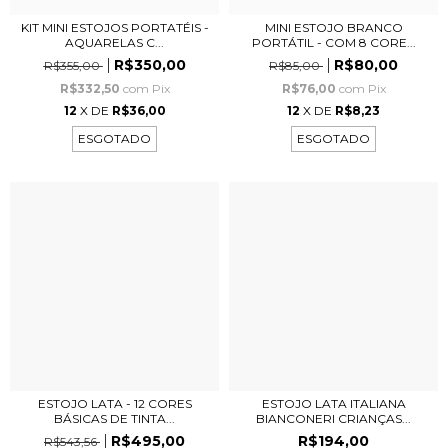
KIT MINI ESTOJOS PORTATÉIS -
MINI ESTOJO BRANCO
AQUARELAS C...
PORTÁTIL - COM 8 CORE...
R$350,00
R$80,00
R$355,00
R$85,00
R$332,50
com
Pix
R$76,00
com
Pix
12
X DE
R$36,00
12
X DE
R$8,23
ESGOTADO
ESGOTADO
ESTOJO LATA - 12 CORES
ESTOJO LATA ITALIANA
BÁSICAS DE TINTA...
BIANCONERI CRIANÇAS...
R$495,00
R$194,00
R$543,56