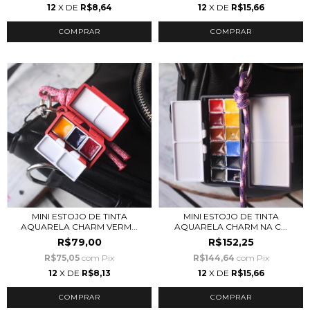
12
X DE
R$8,64
12
X DE
R$15,66
MINI ESTOJO DE TINTA
MINI ESTOJO DE TINTA
AQUARELA CHARM VERM...
AQUARELA CHARM NA C...
R$79,00
R$152,25
R$75,05
com
Pix
R$144,64
com
Pix
12
X DE
R$8,13
12
X DE
R$15,66