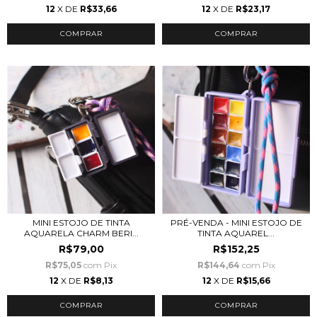
12
X DE
R$33,66
12
X DE
R$23,17
MINI ESTOJO DE TINTA
PRÉ-VENDA - MINI ESTOJO DE
AQUARELA CHARM BERI...
TINTA AQUAREL...
R$79,00
R$152,25
R$75,05
com
Pix
R$144,64
com
Pix
12
X DE
R$8,13
12
X DE
R$15,66