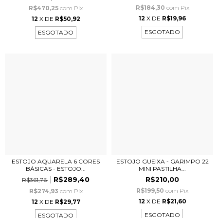
R$184,30
com
Pix
R$470,25
com
Pix
12
X DE
R$19,96
12
X DE
R$50,92
ESGOTADO
ESGOTADO
ESTOJO AQUARELA 6 CORES
ESTOJO GUEIXA - GARIMPO 22
BÁSICAS - ESTOJO...
MINI PASTILHA...
R$289,40
R$210,00
R$361,76
R$199,50
com
Pix
R$274,93
com
Pix
12
X DE
R$21,60
12
X DE
R$29,77
ESGOTADO
ESGOTADO