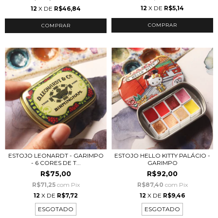
12
X DE
R$5,14
12
X DE
R$46,84
ESTOJO LEONARDT - GARIMPO
ESTOJO HELLO KITTY PALÁCIO -
- 6 CORES DE T...
GARIMPO
R$75,00
R$92,00
R$71,25
com
Pix
R$87,40
com
Pix
12
X DE
R$7,72
12
X DE
R$9,46
ESGOTADO
ESGOTADO