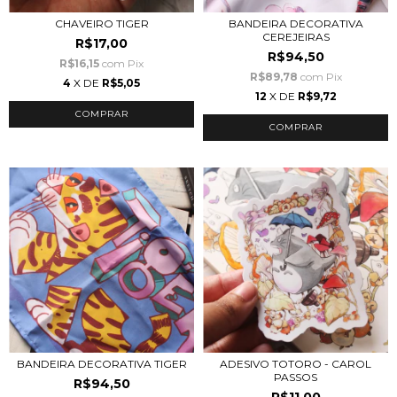
CHAVEIRO TIGER
BANDEIRA DECORATIVA
CEREJEIRAS
R$17,00
R$94,50
R$16,15
com
Pix
R$89,78
com
Pix
4
X DE
R$5,05
12
X DE
R$9,72
BANDEIRA DECORATIVA TIGER
ADESIVO TOTORO - CAROL
PASSOS
R$94,50
R$11,00