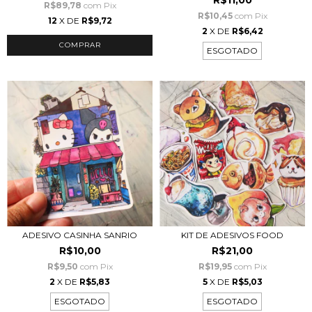
R$89,78
com
Pix
R$10,45
com
Pix
12
X DE
R$9,72
2
X DE
R$6,42
ESGOTADO
ADESIVO CASINHA SANRIO
KIT DE ADESIVOS FOOD
R$10,00
R$21,00
R$9,50
com
Pix
R$19,95
com
Pix
2
X DE
R$5,83
5
X DE
R$5,03
ESGOTADO
ESGOTADO