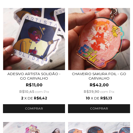
ADESIVO ARTISTA SOLIDÃO -
CHAVEIRO SAKURA FOIL - GO
GO CARVALHO
CARVALHO
R$11,00
R$42,00
R$10,45
com
Pix
R$39,90
com
Pix
2
X DE
R$6,42
10
X DE
R$5,13