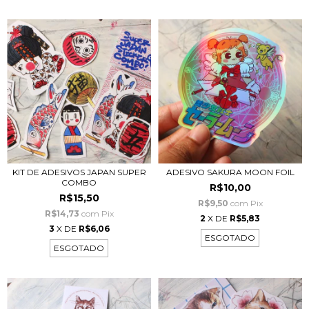
KIT DE ADESIVOS JAPAN SUPER
ADESIVO SAKURA MOON FOIL
COMBO
R$10,00
R$15,50
R$9,50
com
Pix
R$14,73
com
Pix
2
X DE
R$5,83
3
X DE
R$6,06
ESGOTADO
ESGOTADO