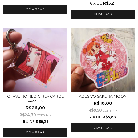
6
X DE
R$5,21
CHAVEIRO RED GIRL - CAROL
ADESIVO SAKURA MOON
PASSOS
R$10,00
R$26,00
R$9,50
com
Pix
R$24,70
com
Pix
2
X DE
R$5,83
6
X DE
R$5,21