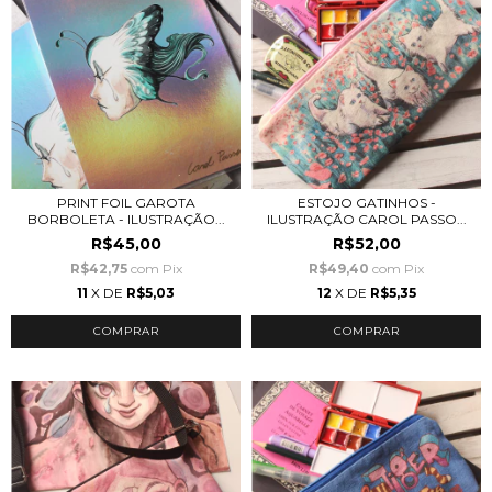
PRINT FOIL GAROTA
ESTOJO GATINHOS -
BORBOLETA - ILUSTRAÇÃO...
ILUSTRAÇÃO CAROL PASSO...
R$45,00
R$52,00
R$42,75
com
Pix
R$49,40
com
Pix
11
X DE
R$5,03
12
X DE
R$5,35