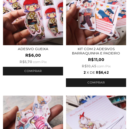
ADESIVO GUEIXA
KIT COM 2 ADESIVOS
BARRAQUINHA E PADEIRO
R$6,00
R$11,00
R$5,70
com
Pix
R$10,45
com
Pix
2
X DE
R$6,42