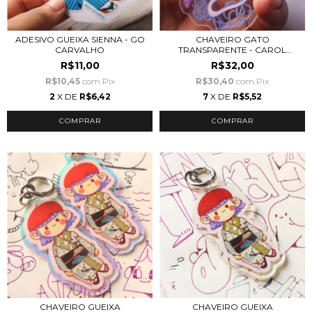
ADESIVO GUEIXA SIENNA - GO
CHAVEIRO GATO
CARVALHO
TRANSPARENTE - CAROL
PASSO...
R$11,00
R$32,00
R$10,45
com
Pix
R$30,40
com
Pix
2
X DE
R$6,42
7
X DE
R$5,52
CHAVEIRO GUEIXA
CHAVEIRO GUEIXA