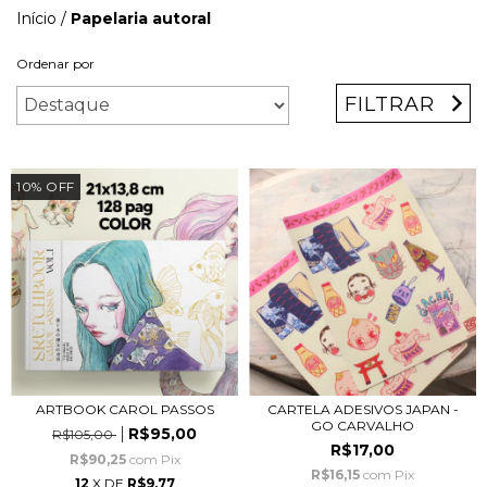
Início
/
Papelaria autoral
Ordenar por
FILTRAR
10
%
OFF
ARTBOOK CAROL PASSOS
CARTELA ADESIVOS JAPAN -
GO CARVALHO
R$95,00
R$105,00
R$17,00
R$90,25
com
Pix
R$16,15
com
Pix
12
X DE
R$9,77