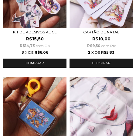
KIT DE ADESIVOS ALICE
CARTÃO DE NATAL
R$15,50
R$10,00
R$14,73
com
Pix
R$9,50
com
Pix
3
X DE
R$6,06
2
X DE
R$5,83