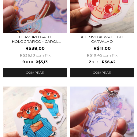
CHAVEIRO GATO
ADESIVO KEWPIE - GO
HOLOGRÁFICO - CAROL
CARVALHO
PASSOS
R$38,00
R$11,00
R$36,10
com
Pix
R$10,45
com
Pix
9
X DE
R$5,13
2
X DE
R$6,42