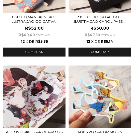
ESTOJO MANEKI-NEKO -
SKETCHBOOK GALGO -
ILUSTRAÇÃO GO CARVA...
ILUSTRAÇÃO CAROL PASS...
R$52,00
R$50,00
R$49,40
com
Pix
R$47,50
com
Pix
12
X DE
R$5,35
12
X DE
R$5,14
ADESIVO KIKI - CAROL PASSOS
ADESIVO SAILOR MOON