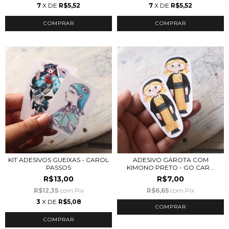
7
X DE
R$5,52
7
X DE
R$5,52
KIT ADESIVOS GUEIXAS - CAROL
ADESIVO GAROTA COM
PASSOS
KIMONO PRETO - GO CAR...
R$13,00
R$7,00
R$12,35
com
Pix
R$6,65
com
Pix
3
X DE
R$5,08