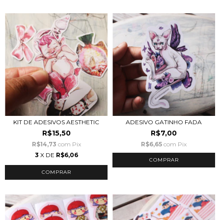
KIT DE ADESIVOS AESTHETIC
ADESIVO GATINHO FADA
R$15,50
R$7,00
R$14,73
com
Pix
R$6,65
com
Pix
3
X DE
R$6,06