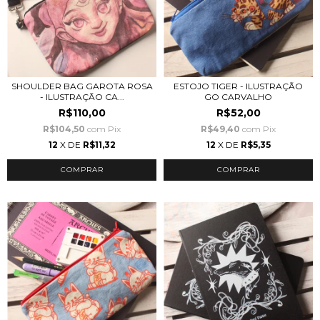
SHOULDER BAG GAROTA ROSA
ESTOJO TIGER - ILUSTRAÇÃO
- ILUSTRAÇÃO CA...
GO CARVALHO
R$110,00
R$52,00
R$104,50
com
Pix
R$49,40
com
Pix
12
X DE
R$11,32
12
X DE
R$5,35