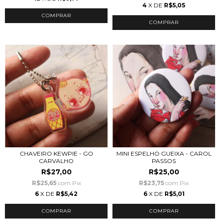
4
X DE
R$5,05
CHAVEIRO KEWPIE - GO
MINI ESPELHO GUEIXA - CAROL
CARVALHO
PASSOS
R$27,00
R$25,00
R$25,65
com
Pix
R$23,75
com
Pix
6
X DE
R$5,42
6
X DE
R$5,01