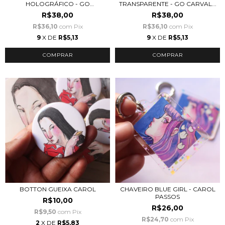
HOLOGRÁFICO - GO
TRANSPARENTE - GO CARVAL...
CARVALH...
R$38,00
R$38,00
R$36,10
com
Pix
R$36,10
com
Pix
9
X DE
R$5,13
9
X DE
R$5,13
BOTTON GUEIXA CAROL
CHAVEIRO BLUE GIRL - CAROL
PASSOS
R$10,00
R$26,00
R$9,50
com
Pix
R$24,70
com
Pix
2
X DE
R$5,83