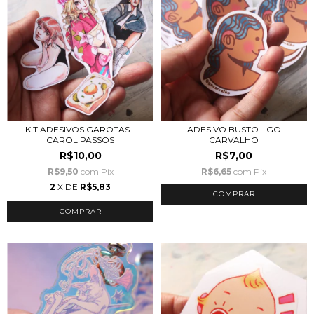
KIT ADESIVOS GAROTAS -
ADESIVO BUSTO - GO
CAROL PASSOS
CARVALHO
R$10,00
R$7,00
R$9,50
com
Pix
R$6,65
com
Pix
2
X DE
R$5,83