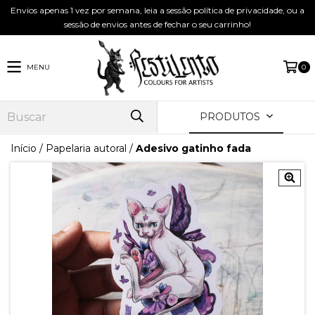
Envios apenas 1 vez por semana, leia a sessão política de privacidade, ou a
sessão de envios antes de fechar o seu carrinho!
MENU
0
PRODUTOS
Início
/
Papelaria autoral
/
Adesivo gatinho fada