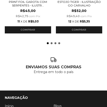
PRINT FOIL GAROTA COM
ESTOJO TIGER - ILUSTRAÇÃO
SERPENTES - ILUSTR...
GO CARVALHO
R$45,00
R$52,00
R$42,75
com
Pix
R$49,40
com
Pix
11
X DE
R$5,03
12
X DE
R$5,35
ENVIAMOS SUAS COMPRAS
Entrega em todo o país
NAVEGAÇÃO
Início
Blog