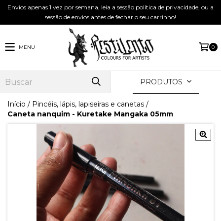
Envios apenas 1 vez por semana, leia a sessão política de privacidade, ou a
sessão de envios antes de fechar o seu carrinho!
MENU
0
PRODUTOS
Início
/
Pincéis, lápis, lapiseiras e canetas
/
Caneta nanquim - Kuretake Mangaka 05mm