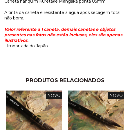
Caneta nanquim Kuretake Mangaka ponta 05mm.
A tinta da caneta é resistênte a água após secagem total,
não borra.
Valor referente a 1 caneta, demais canetas e objetos
presentes nas fotos não estão inclusos, eles são apenas
ilustrativos.
- Importada do Japão.
PRODUTOS RELACIONADOS
NOVO
NOVO