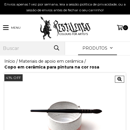
Envios apenas 1 vez por semana, leia a sessão política de privacidade, ou a
sessão de envios antes de fechar o seu carrinho!
MENU
0
PRODUTOS
Início
/
Materiais de apoio em cerâmica
/
Copo em cerâmica para pintura na cor rosa
41
%
OFF