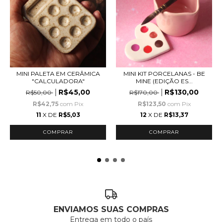
MINI PALETA EM CERÂMICA
MINI KIT PORCELANAS - BE
"CALCULADORA"
MINE (EDIÇÃO ES...
R$45,00
R$130,00
R$50,00
R$170,00
R$42,75
com
Pix
R$123,50
com
Pix
11
X DE
R$5,03
12
X DE
R$13,37
ENVIAMOS SUAS COMPRAS
Entrega em todo o país