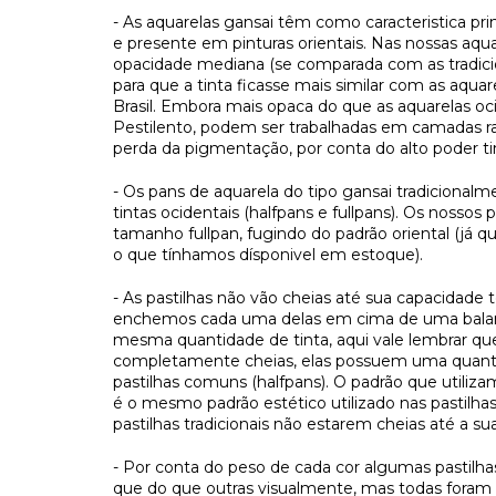
- As aquarelas gansai têm como caracteristica pri
e presente em pinturas orientais. Nas nossas aqu
opacidade mediana (se comparada com as tradici
para que a tinta ficasse mais similar com as aqu
Brasil. Embora mais opaca do que as aquarelas oci
Pestilento, podem ser trabalhadas em camadas r
perda da pigmentação, por conta do alto poder ti
- Os pans de aquarela do tipo gansai tradicional
tintas ocidentais (halfpans e fullpans). Os nossos
tamanho fullpan, fugindo do padrão oriental (já qu
o que tínhamos dísponivel em estoque).
- As pastilhas não vão cheias até sua capacidade
enchemos cada uma delas em cima de uma balanç
mesma quantidade de tinta, aqui vale lembrar qu
completamente cheias, elas possuem uma quanti
pastilhas comuns (halfpans). O padrão que utiliza
é o mesmo padrão estético utilizado nas pastilhas 
pastilhas tradicionais não estarem cheias até a su
- Por conta do peso de cada cor algumas pastil
que do que outras visualmente, mas todas fora