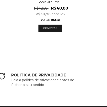
ORIENTAL TIP...
R$40,80
R$42,50
R
R$38,76
com
Pix
9
X DE
R$5,51
POLÍTICA DE PRIVACIDADE
Leia a política de privacidade antes de
fechar o seu pedido