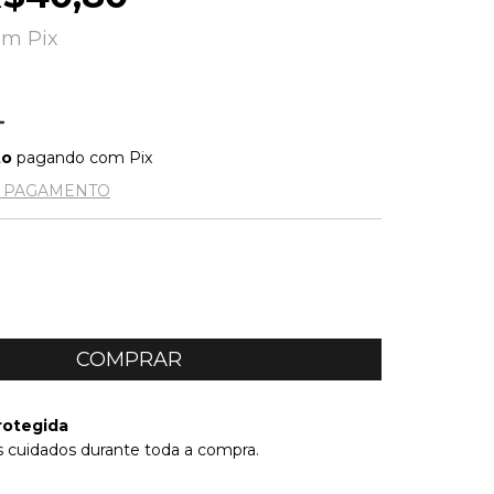
om
Pix
to
pagando com Pix
E PAGAMENTO
rotegida
 cuidados durante toda a compra.