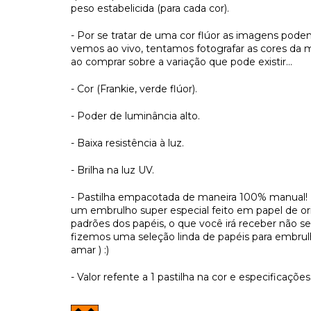
peso estabelicida (para cada cor).
- Por se tratar de uma cor flúor as imagens pod
vemos ao vivo, tentamos fotografar as cores da m
ao comprar sobre a variação que pode existir...
- Cor (Frankie, verde flúor).
- Poder de luminância alto.
- Baixa resistência à luz.
- Brilha na luz UV.
- Pastilha empacotada de maneira 100% manual! 
um embrulho super especial feito em papel de ori
padrões dos papéis, o que você irá receber não s
fizemos uma seleção linda de papéis para embrulh
amar ) :)
- Valor refente a 1 pastilha na cor e especificaçõ