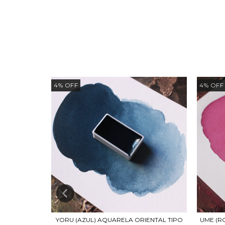
NOVO
4
%
OFF
4
%
OFF
AIS (TIPO
YORU (AZUL) AQUARELA ORIENTAL TIPO
UME (R