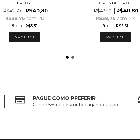
TIPO G...
ORIENTAL TIPO...
R$40,80
R$40,80
R$42,50
R$42,50
R$38,76
com
Pix
R$38,76
com
Pix
9
X DE
R$5,51
9
X DE
R$5,51
PAGUE COMO PREFERIR
Ganhe 5% de desconto pagando via pix