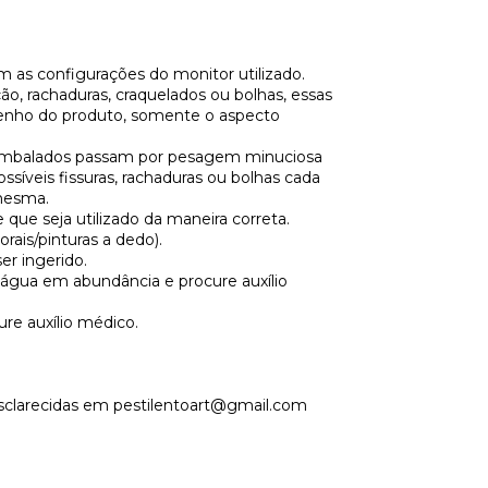
om as configurações do monitor utilizado.
o, rachaduras, craquelados ou bolhas, essas
penho do produto, somente o aspecto
 embalados passam por pesagem minuciosa
síveis fissuras, rachaduras ou bolhas cada
 mesma.
 que seja utilizado da maneira correta.
orais/pinturas a dedo).
er ingerido.
água em abundância e procure auxílio
re auxílio médico.
esclarecidas em
pestilentoart@gmail.com