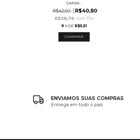
GANSA...
,50
R$40,80
R$42,50
ix
R$38,76
com
Pix
9
X DE
R$5,51
ENVIAMOS SUAS COMPRAS
Entrega em todo o país