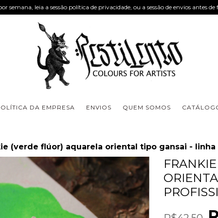
or semana, leia a sessão política de privacidade, ou a sessão de envios antes de 
OLÍTICA DA EMPRESA
ENVIOS
QUEM SOMOS
CATÁLOGO
ie (verde flúor) aquarela oriental tipo gansai - linha
FRANKIE
ORIENTA
PROFISS
R