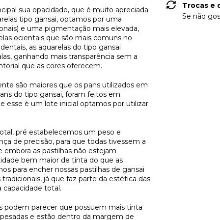
Trocas e 
ncipal sua opacidade, que é muito apreciada
Se não gos
arelas tipo gansai, optamos por uma
onais) e uma pigmentação mais elevada,
arelas ocientais que são mais comuns no
dentais, as aquarelas do tipo gansai
alas, ganhando mais transparência sem a
ntorial que as cores oferecem.
mente são maiores que os pans utilizados em
 pans do tipo gansai, foram feitos em
e esse é um lote inicial optamos por utilizar
 total, pré estabelecemos um peso e
a de precisão, para que todas tivessem a
e embora as pastilhas não estejam
dade bem maior de tinta do que as
mos para encher nossas pastilhas de gansai
tradicionais, já que faz parte da estética das
a capacidade total.
has podem parecer que possuem mais tinta
m pesadas e estão dentro da margem de