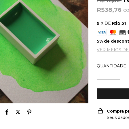
R$42,50
R$38,76
c
9
X DE
R$5,51
5% de descon
VER MEIOS D
QUANTIDADE
Compra p
Seus dados