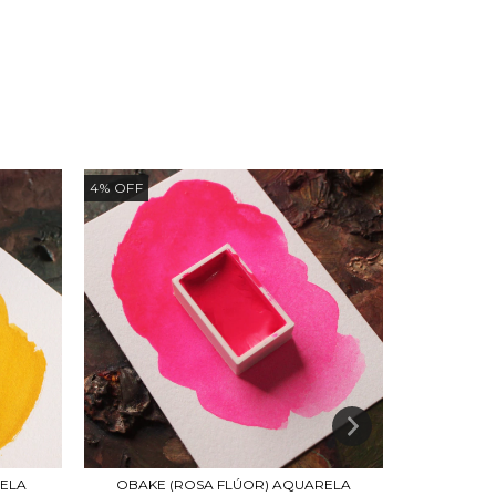
4
%
OFF
4
%
OFF
ELA
OBAKE (ROSA FLÚOR) AQUARELA
LÓTUS