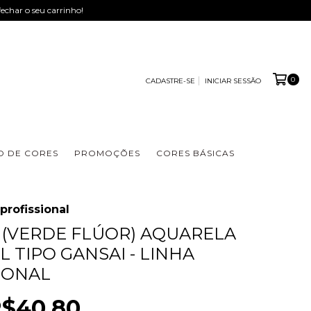
fechar o seu carrinho!
0
CADASTRE-SE
INICIAR SESSÃO
 DE CORES
PROMOÇÕES
CORES BÁSICAS
 profissional
 (VERDE FLÚOR) AQUARELA
L TIPO GANSAI - LINHA
IONAL
$40,80