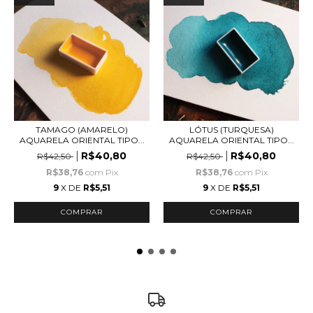
TAMAGO (AMARELO)
LÓTUS (TURQUESA)
AQUARELA ORIENTAL TIPO...
AQUARELA ORIENTAL TIPO...
R$40,80
R$40,80
R$42,50
R$42,50
R$38,76
com
Pix
R$38,76
com
Pix
9
X DE
R$5,51
9
X DE
R$5,51