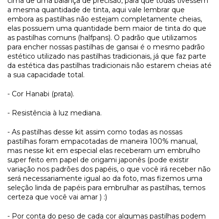
cima de uma balança de precisão, para que todas tivessem
a mesma quantidade de tinta, aqui vale lembrar que
embora as pastilhas não estejam completamente cheias,
elas possuem uma quantidade bem maior de tinta do que
as pastilhas comuns (halfpans). O padrão que utilizamos
para encher nossas pastilhas de gansai é o mesmo padrão
estético utilizado nas pastilhas tradicionais, já que faz parte
da estética das pastilhas tradicionais não estarem cheias até
a sua capacidade total.
- Cor Hanabi (prata).
- Resistência à luz mediana.
- As pastilhas desse kit assim como todas as nossas
pastilhas foram empacotadas de maneira 100% manual,
mas nesse kit em especial elas receberam um embrulho
super feito em papel de origami japonês (pode existir
variação nos padrões dos papéis, o que você irá receber não
será necessariamente igual ao da foto, mas fizemos uma
seleção linda de papéis para embrulhar as pastilhas, temos
certeza que você vai amar ) :)
- Por conta do peso de cada cor algumas pastilhas podem