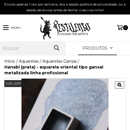
Envios apenas 1 vez por semana, leia a sessão política de privacidade, ou a
sessão de envios antes de fechar o seu carrinho!
MENU
0
PRODUTOS
Início
/
Aquarelas
/
Aquarelas Gansai
/
Hanabi (prata) - aquarela oriental tipo gansai
metalizada linha profissional
10
%
OFF