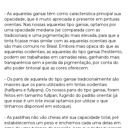
- As aquarelas gansai têm como caracteristica principal sua
opacidade, que é muito apreciada e presente em pinturas
orientais. Nas nossas aquarelas tipo gansai, optamos por
uma opacidade mediana (se comparada com as
tradicionais) e uma pigmentação mais elevada, para que a
tinta ficasse mais similar com as aquarelas ocientais que
são mais comuns no Brasil. Embora mais opaca do que as
aquarelas ocidentais, as aquarelas do tipo gansai Pestilento,
podem ser trabalhadas em camadas ralas, ganhando mais
transparência sem a perda da pigmentação, por conta do
alto poder tintorial que as cores oferecem.
- Os pans de aquarela do tipo gansai tradicionalmente são
maiores que os pans utilizados em tintas ocidentais
(halfpans e fullpans). Os nossos pans do tipo gansai, foram
feitos em tamanho fullpan, fugindo do padrão oriental (já
que esse é um lote inicial optamos por utilizar o que
tínhamos dísponivel em estoque).
- As pastilhas não vão cheias até sua capacidade total, pré
estabelecemos um peso e enchemos cada uma delas em