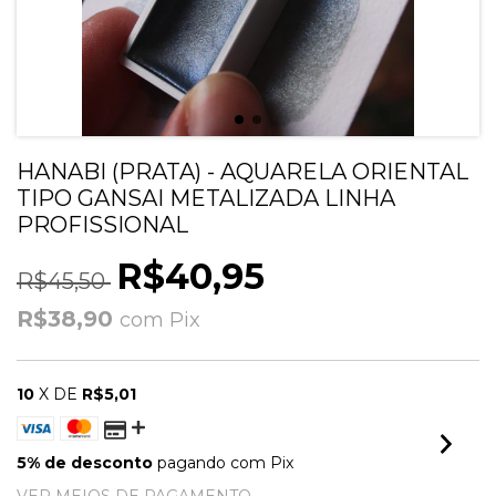
HANABI (PRATA) - AQUARELA ORIENTAL
TIPO GANSAI METALIZADA LINHA
PROFISSIONAL
R$40,95
R$45,50
R$38,90
com
Pix
10
X DE
R$5,01
5% de desconto
pagando com Pix
VER MEIOS DE PAGAMENTO