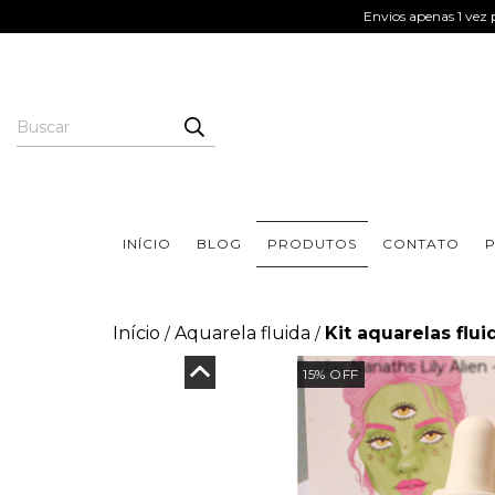
Envios apenas 1 vez p
INÍCIO
BLOG
PRODUTOS
CONTATO
P
Início
Aquarela fluida
Kit aquarelas flui
/
/
15
%
OFF