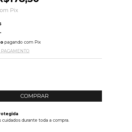
com
Pix
6
to
pagando com Pix
E PAGAMENTO
rotegida
 cuidados durante toda a compra.