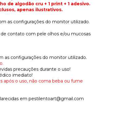
 de algodão cru + 1 print + 1 adesivo.
lusos, apenas ilustrativos.
om as configurações do monitor utilizado.
o de contato com pele olhos e/ou mucosas
om as configurações do monitor utilizado.
o.
evidas precauções durante o uso!
médico imediato!
 mãos após o uso, não coma beba ou fume
clarecidas em
pestilentoart@gmail.com