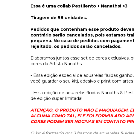
Essa é uma collab Pestilento + Nanaths! <3
Tiragem de 56 unidades.
Pedidos que contenham esse produto devem s
contrário serão cancelados, pois estamos t
pequena. No caso de pedidos com pagament
rejeitado, os pedidos serão cancelados.
Elaboramos juntos esse set de cores exclusivas, 
cores da Artista Nanaths.
- Essa edição especial de aquarelas fluidas ganho
você guardar o seu kit), adesivo e print com artes 
- Essa edição de aquarelas fluidas Nanaths & Pest
de edição super limitada!
ATENÇÃO, O PRODUTO NÃO É MAQUIAGEM, EL
ALGUMA COMO TAL, ELE FOI FORMULADO APE
CORES PODEM SER NOCIVAS EM CONTATO PR
O kit é formado por 3 frascos de aquarelas fluida