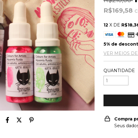
R$210,00
R$169,58
12
X DE
R$18,3
5% de descon
VER MEIOS D
QUANTIDADE
Compra p
Seus dados