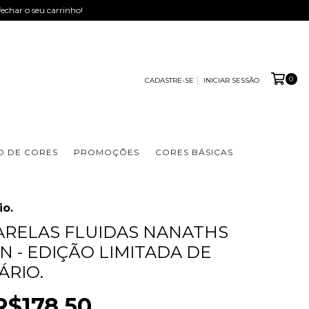
fechar o seu carrinho!
0
CADASTRE-SE
INICIAR SESSÃO
 DE CORES
PROMOÇÕES
CORES BÁSICAS
io.
ARELAS FLUIDAS NANATHS
EN - EDIÇÃO LIMITADA DE
ÁRIO.
R$178,50