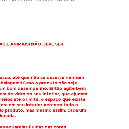
S E ANIMAIS! NÃO DEVE SER
frasco, até que não se observe nenhum
balagem!! Caso o produto não seja
ar um bom desempenho. Então agite bem
ra de vidro no seu interior, que ajudará
heios até o limite, o espaço que existe
fera em seu interior percorra todo o
a do produto, mas mesmo assim, cada um
ionada.
sas aquarelas fluidas nas cores