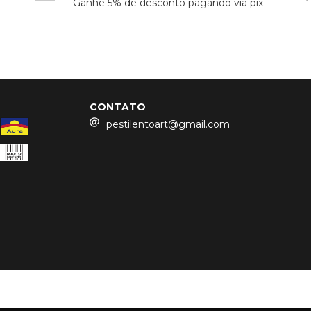
Ganhe 5% de desconto pagando via pix
CONTATO
pestilentoart@gmail.com