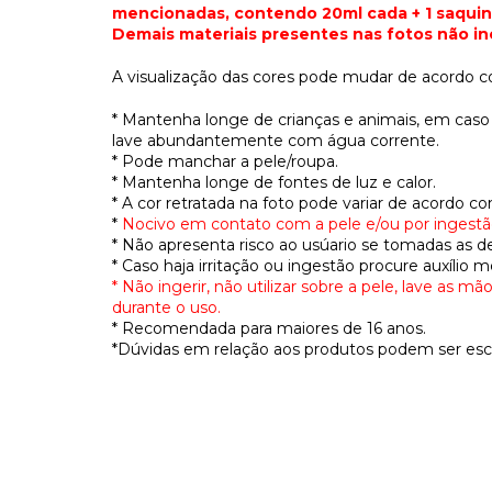
mencionadas, contendo 20ml cada + 1 saquinho
Demais materiais presentes nas fotos não inc
A visualização das cores pode mudar de acordo c
* Mantenha longe de crianças e animais, em cas
lave abundantemente com água corrente.
* Pode manchar a pele/roupa.
* Mantenha longe de fontes de luz e calor.
* A cor retratada na foto pode variar de acordo c
*
Nocivo em contato com a pele e/ou por ingestã
* Não apresenta risco ao usúario se tomadas as d
* Caso haja irritação ou ingestão procure auxílio 
* Não ingerir, não utilizar sobre a pele, lave as
durante o uso.
* Recomendada para maiores de 16 anos.
*Dúvidas em relação aos produtos podem ser es