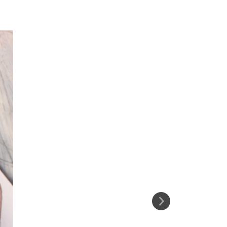
4
%
OFF