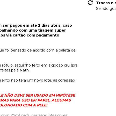
Trocas e 
Se não gos
er pagos em até 2 dias utéis, caso
rabalhando com uma tiragem super
os via cartão com pagamento
que foi pensado de acordo com a paleta de
u rótulo, saquinho feito em algodão cru (pra
feitas pela Nath.
ilento não terá um novo lote, as cores são
E NÃO DEVE SER USADO EM HIPÓTESE
NAS PARA USO EM PAPEL, ALGUMAS
OLONGADO COM A PELE!
s com 20ml cada, nas seguintes cores: