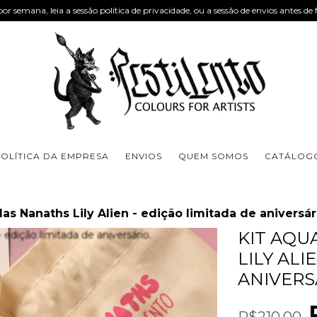
or semana, leia a sessão política de privacidade, ou a sessão de envios antes de 
OLÍTICA DA EMPRESA
ENVIOS
QUEM SOMOS
CATÁLOGO
das Nanaths Lily Alien - edição limitada de aniversár
KIT AQU
LILY ALI
ANIVERS