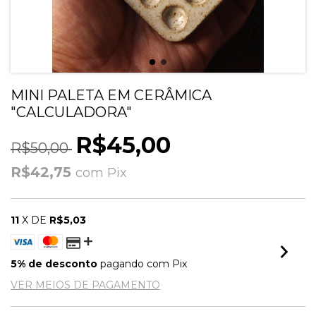
MINI PALETA EM CERÂMICA
"CALCULADORA"
R$45,00
R$50,00
R$42,75
com
Pix
11
X DE
R$5,03
5% de desconto
pagando com Pix
VER MEIOS DE PAGAMENTO