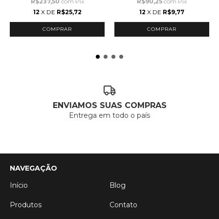
R$237,50
com
Pix
R$90,25
com
Pix
12
X DE
R$25,72
12
X DE
R$9,77
ENVIAMOS SUAS COMPRAS
Entrega em todo o país
NAVEGAÇÃO
Início
Blog
Produtos
Contato