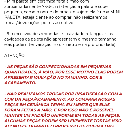
- Mini paleta em cerâmica feita à mão com
aproximadamente 7x5,5cm (atenção a paleta é super
pequena, como o nome do produto sujere ela é uma MINI
PALETA, esteja ciente ao comprar, não realizaremos
trocas/devoluções por esse motivo).
- 9 mini cavidades redondas e 1 cavidade retângular (as
cavidades da paleta não apresentam o mesmo tamanho
elas podem ter variação no diametrô e na profundidade).
ATENÇÃO!
- AS PEÇAS SÃO CONFECCIONADAS EM PEQUENAS
QUANTIDADES, À MÃO, POR ESSE MOTIVO ELAS PODEM
APRESENTAR VARIAÇÃO NO TAMANHO, COR E
ACABAMENTO.
- NÃO REALIZAMOS TROCAS POR INSATISFAÇÃO COM A
COR DA PEÇA/ACABAMENTO. AO COMPRAR NOSSAS
PEÇAS EM CERÂMICA TENHA EM MENTE QUE ELAS
FORAM FEITAS À MÃO, E POR ISSO NÃO É POSSÍVEL
MANTER UM PADRÃO UNIFORME EM TODAS AS PEÇAS.
ALGUMAS PEÇAS PODEM SER LEVEMENTE TORTAS ISSO
ACONTECE DURANTE O PROCESSO DE QUEIMA DAS