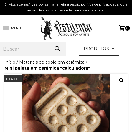
Envios apenas 1 vez por semana, leia a sessão política de privacidade, ou a
sessão de envios antes de fechar o seu carrinho!
MENU
0
PRODUTOS
Início
/
Materiais de apoio em cerâmica
/
Mini paleta em cerâmica "calculadora"
10
%
OFF