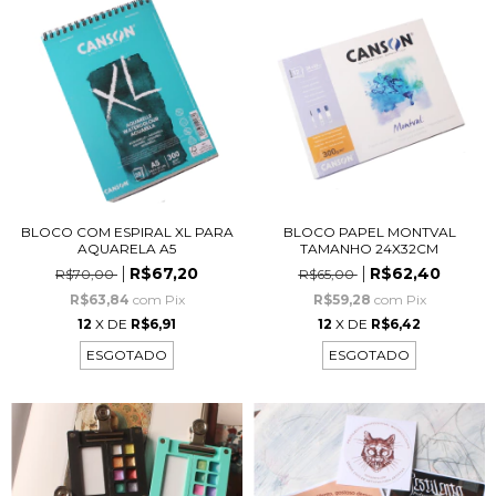
BLOCO COM ESPIRAL XL PARA
BLOCO PAPEL MONTVAL
AQUARELA A5
TAMANHO 24X32CM
R$67,20
R$62,40
R$70,00
R$65,00
R$63,84
com
Pix
R$59,28
com
Pix
12
X DE
R$6,91
12
X DE
R$6,42
ESGOTADO
ESGOTADO