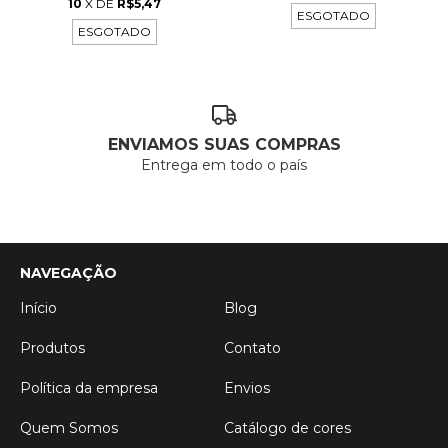
10
X DE
R$5,47
ESGOTADO
ESGOTADO
ENVIAMOS SUAS COMPRAS
Entrega em todo o país
NAVEGAÇÃO
Início
Blog
Produtos
Contato
Política da empresa
Envios
Quem Somos
Catálogo de cores