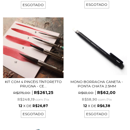
ESGOTADO
ESGOTADO
KIT COM 4 PINCÉIS TÍNTORETTO
MONO BORRACHA CANETA -
PRUGNA - CE...
PONTA CHATA 2.5MM
R$261,25
R$62,00
R$275,00
R$63,00
R$248,19
com
Pix
R$58,90
com
Pix
12
X DE
R$26,87
12
X DE
R$6,38
ESGOTADO
ESGOTADO