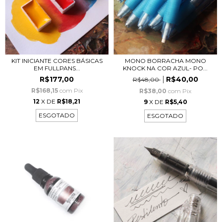
KIT INICIANTE CORES BÁSICAS
MONO BORRACHA MONO
EM FULLPANS...
KNOCK NA COR AZUL- PO...
R$177,00
R$40,00
R$48,00
R$168,15
com
Pix
R$38,00
com
Pix
12
X DE
R$18,21
9
X DE
R$5,40
ESGOTADO
ESGOTADO