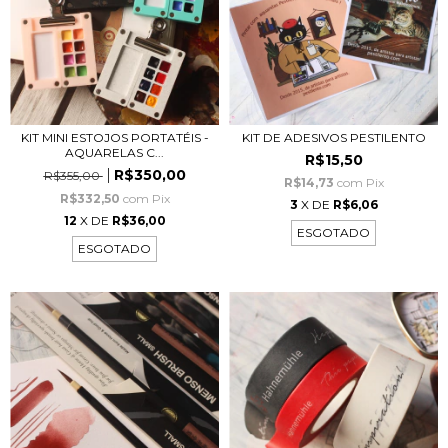
KIT MINI ESTOJOS PORTATÉIS -
KIT DE ADESIVOS PESTILENTO
AQUARELAS C...
R$15,50
R$350,00
R$355,00
R$14,73
com
Pix
R$332,50
com
Pix
3
X DE
R$6,06
12
X DE
R$36,00
ESGOTADO
ESGOTADO