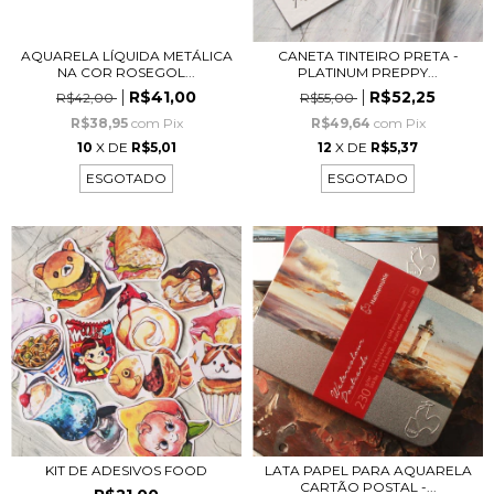
AQUARELA LÍQUIDA METÁLICA
CANETA TINTEIRO PRETA -
NA COR ROSEGOL...
PLATINUM PREPPY...
R$41,00
R$52,25
R$42,00
R$55,00
R$38,95
com
Pix
R$49,64
com
Pix
10
X DE
R$5,01
12
X DE
R$5,37
ESGOTADO
ESGOTADO
KIT DE ADESIVOS FOOD
LATA PAPEL PARA AQUARELA
CARTÃO POSTAL -...