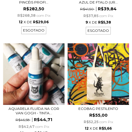
PINCÉIS PROFI...
AZUL DE FTALO (UR...
R$282,50
R$39,84
R$41,50
R$268,38
com
Pix
R$37,85
com
Pix
12
X DE
R$29,06
9
X DE
R$5,38
ESGOTADO
ESGOTADO
AQUARELA FLUÍDA NA COR
ECOBAG PESTILENTO
VAN GOGH - TINTA...
R$55,00
R$44,71
R$46,58
R$52,25
com
Pix
R$42,47
com
Pix
12
X DE
R$5,66