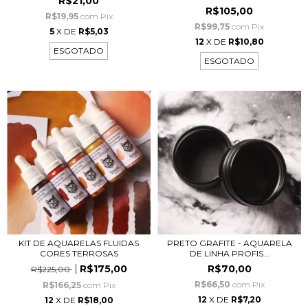
R$21,00
R$105,00
R$19,95
com
Pix
R$99,75
com
Pix
5
X DE
R$5,03
12
X DE
R$10,80
ESGOTADO
ESGOTADO
KIT DE AQUARELAS FLUIDAS
PRETO GRAFITE - AQUARELA
CORES TERROSAS
DE LINHA PROFIS...
R$175,00
R$70,00
R$225,00
R$66,50
com
Pix
R$166,25
com
Pix
12
X DE
R$7,20
12
X DE
R$18,00