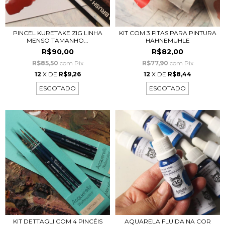
PINCEL KURETAKE ZIG LINHA
KIT COM 3 FITAS PARA PINTURA
MENSO TAMANHO...
HAHNEMUHLE
R$90,00
R$82,00
R$85,50
com
Pix
R$77,90
com
Pix
12
X DE
R$9,26
12
X DE
R$8,44
ESGOTADO
ESGOTADO
KIT DETTAGLI COM 4 PINCÉIS
AQUARELA FLUIDA NA COR