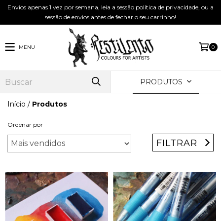
Envios apenas 1 vez por semana, leia a sessão política de privacidade, ou a
sessão de envios antes de fechar o seu carrinho!
MENU
0
PRODUTOS
Início
/
Produtos
Ordenar por
FILTRAR