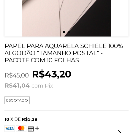
PAPEL PARA AQUARELA SCHIELE 100%
ALGODÃO "TAMANHO POSTAL" -
PACOTE COM 10 FOLHAS
R$43,20
R$45,00
R$41,04
com
Pix
ESGOTADO
10
X DE
R$5,28