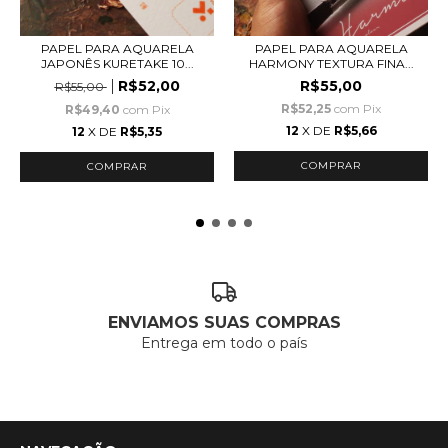
PAPEL PARA AQUARELA
PAPEL PARA AQUARELA
JAPONÊS KURETAKE 10...
HARMONY TEXTURA FINA...
R$52,00
R$55,00
R$55,00
R$52,25
com
Pix
R$49,40
com
Pix
12
X DE
R$5,66
12
X DE
R$5,35
ENVIAMOS SUAS COMPRAS
Entrega em todo o país