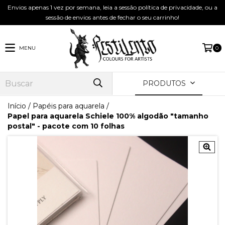
Envios apenas 1 vez por semana, leia a sessão política de privacidade, ou a
sessão de envios antes de fechar o seu carrinho!
MENU
0
PRODUTOS
Início
/
Papéis para aquarela
/
Papel para aquarela Schiele 100% algodão "tamanho
postal" - pacote com 10 folhas