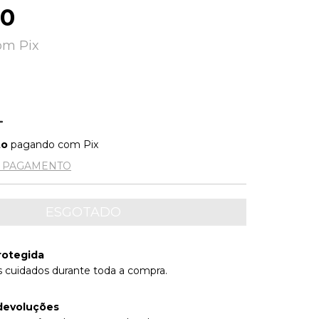
00
om
Pix
6
to
pagando com Pix
E PAGAMENTO
rotegida
 cuidados durante toda a compra.
devoluções