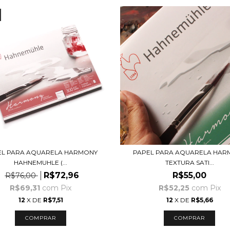
EL PARA AQUARELA HARMONY
PAPEL PARA AQUARELA HAR
HAHNEMUHLE (...
TEXTURA SATI...
R$72,96
R$55,00
R$76,00
R$69,31
com
Pix
R$52,25
com
Pix
12
X DE
R$7,51
12
X DE
R$5,66