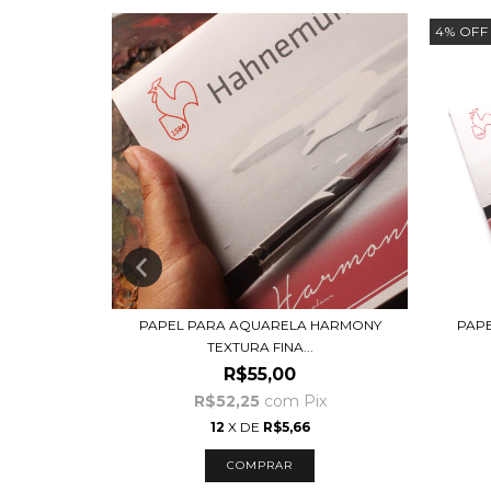
4
%
OFF
R CORES
PAPEL PARA AQUARELA HARMONY
PAP
..
TEXTURA FINA...
R$55,00
ix
R$52,25
com
Pix
12
X DE
R$5,66