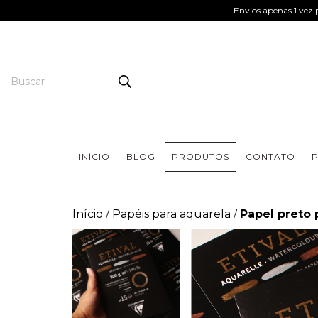
Envios apenas 1 vez p
INÍCIO
BLOG
PRODUTOS
CONTATO
P
Início
Papéis para aquarela
Papel preto 
/
/