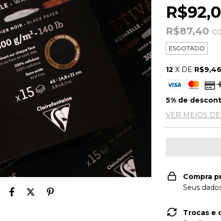
R$92,
R$87,40
c
ESGOTADO
12
X DE
R$9,4
5% de descon
VER MEIOS D
Compra p
Seus dados
Trocas e 