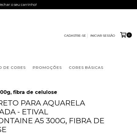
fechar o seu carrinho!
0
CADASTRE-SE
INICIAR SESSÃO
 DE CORES
PROMOÇÕES
CORES BÁSICAS
00g, fibra de celulose
RETO PARA AQUARELA
ADA - ETIVAL
ONTAINE A5 300G, FIBRA DE
SE