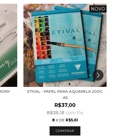
NOVO
MONY
ETIVAL - PAPEL PARA AQUARELA 200G
MINI BL
A5
R$37,00
R$35,15
com
Pix
8
X DE
R$5,61