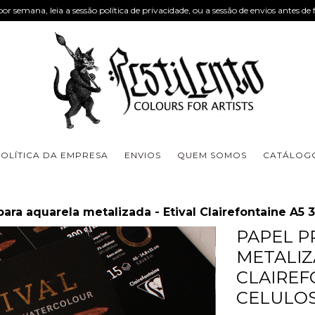
or semana, leia a sessão política de privacidade, ou a sessão de envios antes de 
OLÍTICA DA EMPRESA
ENVIOS
QUEM SOMOS
CATÁLOGO
para aquarela metalizada - Etival Clairefontaine A5 3
PAPEL P
METALIZ
CLAIREF
CELULO