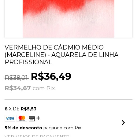
VERMELHO DE CÁDMIO MÉDIO
(MARCELINE) - AQUARELA DE LINHA
PROFISSIONAL
R$36,49
R$38,01
R$34,67
com
Pix
8
X DE
R$5,53
5% de desconto
pagando com Pix
VER MEIOS DE PAGAMENTO